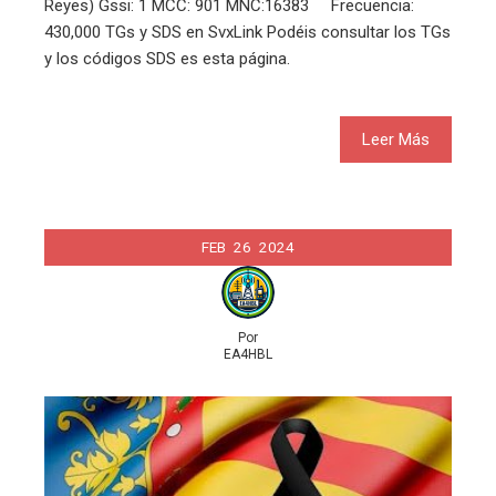
Reyes) Gssi: 1 MCC: 901 MNC:16383 Frecuencia:
430,000 TGs y SDS en SvxLink Podéis consultar los TGs
y los códigos SDS es esta página.
Leer Más
FEB
26
2024
Por
EA4HBL