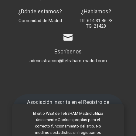
¿Dónde estamos?
¿Hablamos?
Comunidad de Madrid
Tlf: 614 31 46 78
TG: 21428
Escríbenos
administracion@tetraham-madrid.com
Asociación inscrita en el Registro de
Asociaciones de la Comunidad de Madrid
El sitio WEB de TetraHAM Madrid utiliza
con número 41.205
únicamente Cookies propias para el
correcto funcionamiento del sitio. No
medimos estadísticas ni registramos
Inscrita por Secretaría de Estado de