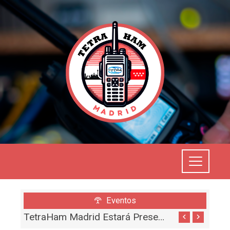
Eventos
IberRadio 2025 (Video De EA4GIL)
TetraHam Madrid Estará Presente En IberRadio 2025