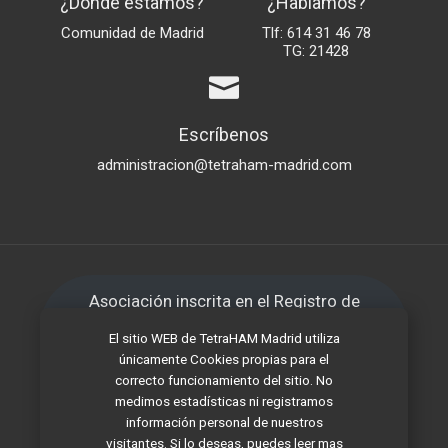
¿Dónde estamos?
¿Hablamos?
Comunidad de Madrid
Tlf: 614 31 46 78
TG: 21428
Escríbenos
administracion@tetraham-madrid.com
Asociación inscrita en el Registro de
Asociaciones de la Comunidad de Madrid
El sitio WEB de TetraHAM Madrid utiliza
con número 41.205
únicamente Cookies propias para el
correcto funcionamiento del sitio. No
medimos estadísticas ni registramos
Inscrita por Secretaría de Estado de
información personal de nuestros
Telecomunicaciones e Infraestructuras
visitantes. Si lo deseas, puedes leer mas